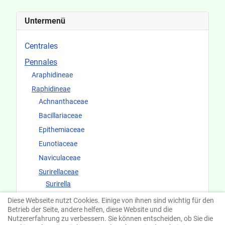
Beiträge
Untermenü
Centrales
Pennales
Araphidineae
Raphidineae
Achnanthaceae
Bacillariaceae
Epithemiaceae
Eunotiaceae
Naviculaceae
Surirellaceae
Surirella
Cymatopleura
Diese Webseite nutzt Cookies. Einige von ihnen sind wichtig für den
Betrieb der Seite, andere helfen, diese Website und die
Fundorte und Ökologie
Nutzererfahrung zu verbessern. Sie können entscheiden, ob Sie die