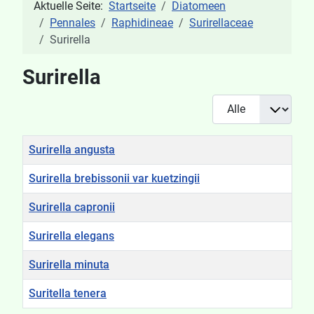
Aktuelle Seite:
Startseite
Diatomeen
Pennales
Raphidineae
Surirellaceae
Surirella
Surirella
Anzeige #
Titel
Surirella angusta
Surirella brebissonii var kuetzingii
Surirella capronii
Surirella elegans
Surirella minuta
Suritella tenera