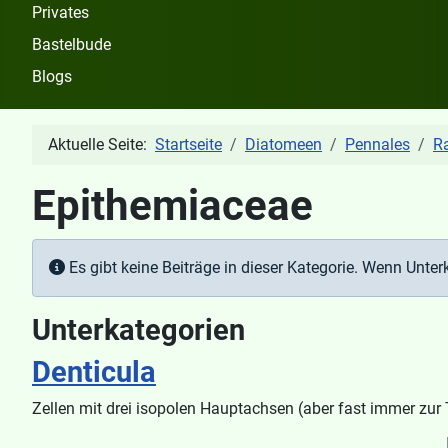
Privates
Bastelbude
Blogs
Aktuelle Seite:
Startseite
Diatomeen
Pennales
R
Epithemiaceae
Information
Es gibt keine Beiträge in dieser Kategorie. Wenn Unter
Unterkategorien
Denticula
Zellen mit drei isopolen Hauptachsen (aber fast immer zur T