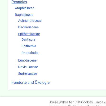
Pennales
Araphidineae
Raphidineae
Achnanthaceae
Bacillariaceae
Epithemiaceae
Denticula
Epithemia
Rhopalodia
Eunotiaceae
Naviculaceae
Surirellaceae
Fundorte und Ökologie
Diese Webseite nutzt Cookies. Einige v