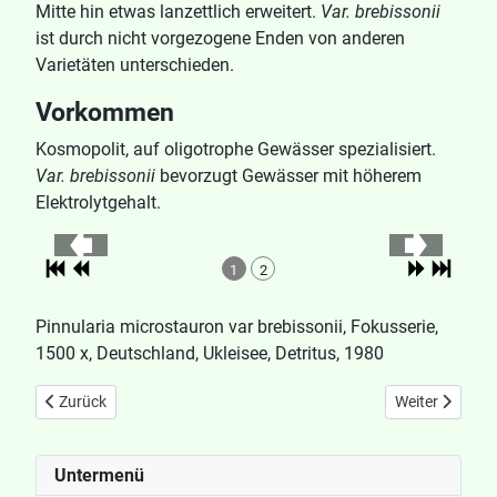
Mitte hin etwas lanzettlich erweitert.
Var. brebissonii
ist durch nicht vorgezogene Enden von anderen
Varietäten unterschieden.
Vorkommen
Kosmopolit, auf oligotrophe Gewässer spezialisiert.
Var. brebissonii
bevorzugt Gewässer mit höherem
Elektrolytgehalt.
1
2
Pinnularia microstauron var brebissonii, Fokusserie,
1500 x, Deutschland, Ukleisee, Detritus, 1980
Vorheriger Beitrag: Pinnularia major
Nächster Beitr
Zurück
Weiter
Untermenü