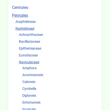
Centrales
Pennales
Araphidineae
Raphidineae
Achnanthaceae
Bacillariaceae
Epithemiaceae
Eunotiaceae
Naviculaceae
Amphora
Anomoeoneis
Caloneis
Cymbella
Diploneis
Entomoneis
Frustulia