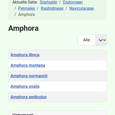
Aktuelle Seite:
Startseite
Diatomeen
Pennales
Raphidineae
Naviculaceae
Amphora
Amphora
Anzeige #
Titel
Amphora libyca
Amphora montana
Amphora normannii
Amphora ovalis
Amphora pediculus
Beiträge