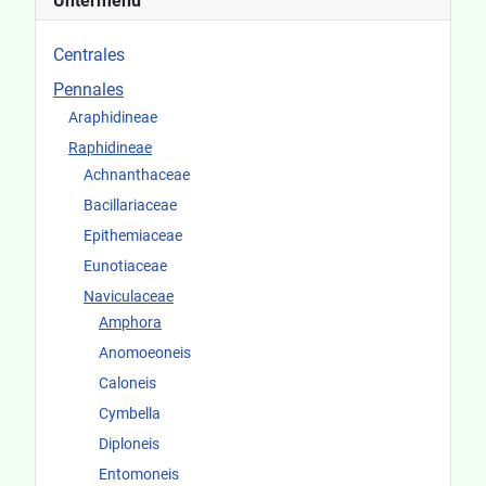
Untermenü
Centrales
Pennales
Araphidineae
Raphidineae
Achnanthaceae
Bacillariaceae
Epithemiaceae
Eunotiaceae
Naviculaceae
Amphora
Anomoeoneis
Caloneis
Cymbella
Diploneis
Entomoneis