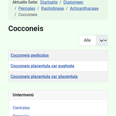
Aktuelle Seite:
Startseite
Diatomeen
Pennales
Raphidineae
Achnanthaceae
Cocconeis
Cocconeis
Anzeige #
Titel
Cocconeis pediculus
Cocconeis placentula var euglypta
Cocconeis placentula var placentula
Beiträge
Untermenü
Centrales