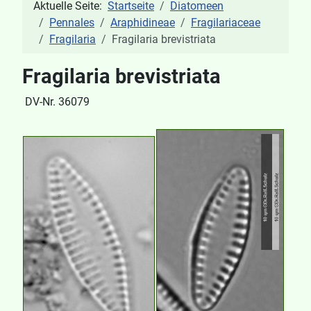
Aktuelle Seite:
Startseite
Diatomeen
Pennales
Araphidineae
Fragilariaceae
Fragilaria
Fragilaria brevistriata
Fragilaria brevistriata
DV-Nr. 36079