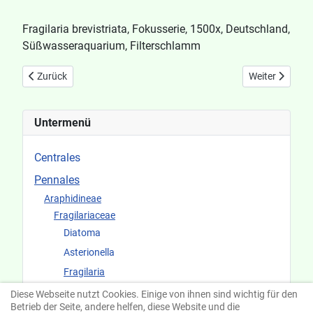
Fragilaria brevistriata, Fokusserie, 1500x, Deutschland,
Süßwasseraquarium, Filterschlamm
Vorheriger Beitrag: Fragilaria bicapitata
Nächster Beitr
Zurück
Weiter
Untermenü
Centrales
Pennales
Araphidineae
Fragilariaceae
Diatoma
Asterionella
Fragilaria
Diese Webseite nutzt Cookies. Einige von ihnen sind wichtig für den
Raphidineae
Betrieb der Seite, andere helfen, diese Website und die