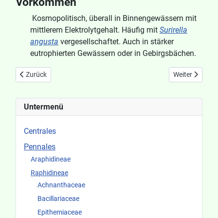
Vorkommen
Kosmopolitisch, überall in Binnengewässern mit
mittlerem Elektrolytgehalt. Häufig mit
Surirella
angusta
vergesellschaftet. Auch in stärker
eutrophierten Gewässern oder in Gebirgsbächen.
Vorheriger Beitrag: Surirella elegans
Nächster Beitra
Zurück
Weiter
Untermenü
Centrales
Pennales
Araphidineae
Raphidineae
Achnanthaceae
Bacillariaceae
Epithemiaceae