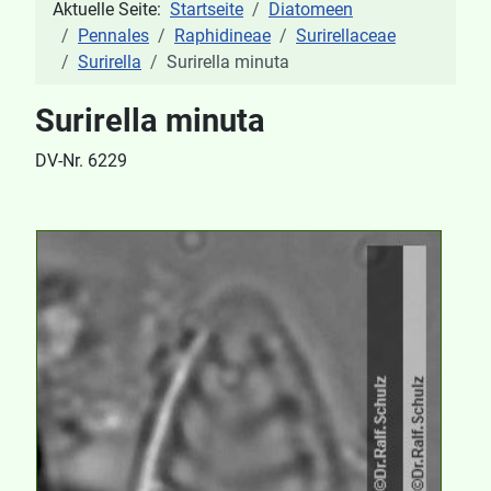
Aktuelle Seite:
Startseite
Diatomeen
Pennales
Raphidineae
Surirellaceae
Surirella
Surirella minuta
Surirella minuta
DV-Nr. 6229