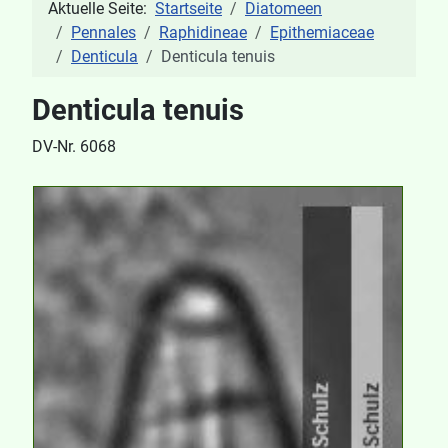
Aktuelle Seite:
Startseite
Diatomeen
Pennales
Raphidineae
Epithemiaceae
Denticula
Denticula tenuis
Denticula tenuis
DV-Nr. 6068