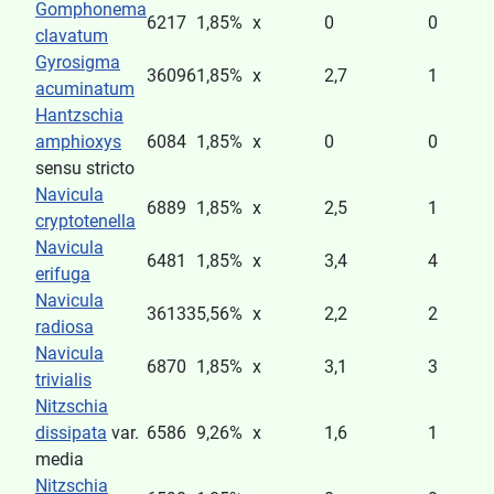
Gomphonema
6217
1,85%
x
0
0
clavatum
Gyrosigma
36096
1,85%
x
2,7
1
acuminatum
Hantzschia
amphioxys
6084
1,85%
x
0
0
sensu stricto
Navicula
6889
1,85%
x
2,5
1
cryptotenella
Navicula
6481
1,85%
x
3,4
4
erifuga
Navicula
36133
5,56%
x
2,2
2
radiosa
Navicula
6870
1,85%
x
3,1
3
trivialis
Nitzschia
dissipata
var.
6586
9,26%
x
1,6
1
media
Nitzschia