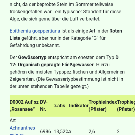
nicht, da der beprobte Stein im Sommer teilweise
trockengefallen war - ein typischer Standort für diese
Alge, die sich gerne über die Luft verbreitet.
Epithemia goeppertiana
ist als einige Art in der
Roten
Liste
geführt, aber nur in der Kategorie "G" für
Gefährdung unbekannt.
Der
Gewässertyp
entspricht am ehesten dem Typ
D
12: Organisch geprägte Fließgewässer
. Hierzu
gehören die meisten Typspezifischen und Allgemeinen
Zeigerarten. (Die Gewässertypbestimmung ist nicht in
der unten stehenden Tabelle gezeigt.)
D0002 Auf sz
DV-
Trophieindex
Trophie
%abs
Indikator
„Rosensee“
Nr.
(Pfister)
(Pfister)
Art
Achnanthes
6986
18,52%
x
2,6
2