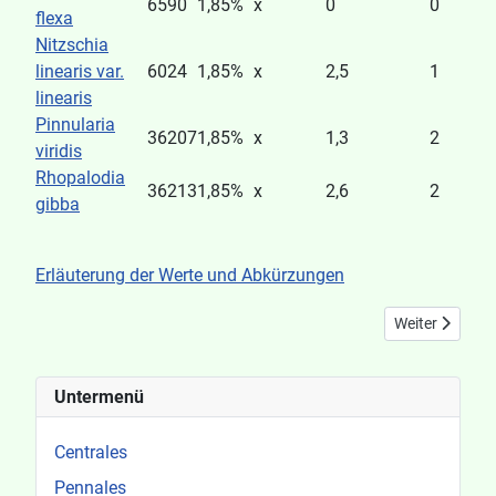
6590
1,85%
x
0
0
flexa
Nitzschia
linearis var.
6024
1,85%
x
2,5
1
linearis
Pinnularia
36207
1,85%
x
1,3
2
viridis
Rhopalodia
36213
1,85%
x
2,6
2
gibba
Erläuterung der Werte und Abkürzungen
Nächster Beitra
Weiter
Untermenü
Centrales
Pennales