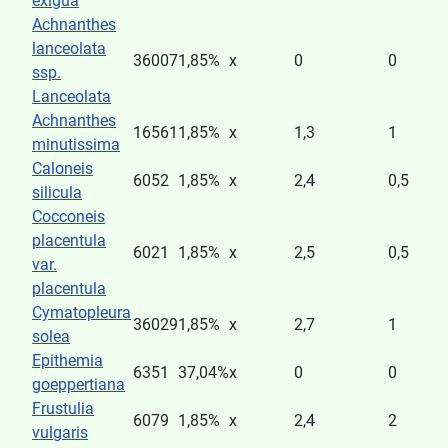
exigua
Achnanthes
lanceolata
36007
1,85%
x
0
0
ssp.
Lanceolata
Achnanthes
16561
1,85%
x
1,3
1
minutissima
Caloneis
6052
1,85%
x
2,4
0,5
silicula
Cocconeis
placentula
6021
1,85%
x
2,5
0,5
var.
placentula
Cymatopleura
36029
1,85%
x
2,7
1
solea
Epithemia
6351
37,04%
x
0
0
goeppertiana
Frustulia
6079
1,85%
x
2,4
2
vulgaris